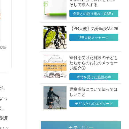
そして導入する
企業との取り組み（CSR）
【PR大使】気分転換Vol.26
PR大使メッセージ
寄付を受けた施設の子ども
たちからのお礼のメッセー
ジ紹介⑦
寄付を受けた施設の声
が、
児童虐待について知ってほ
しいこと
なっ
子どもたちのエピソード
く、
養護
てい
カテゴリー