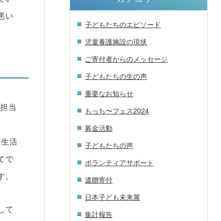
悪い
子どもたちのエピソード
児童養護施設の現状
ご寄付者からのメッセージ
子どもたちの生の声
重要なお知らせ
の担当
もっち〜フェス2024
募金活動
、生活
子どもたちの声
てで
ボランティアサポート
す。
遺贈寄付
日本子ども未来展
して
集計報告