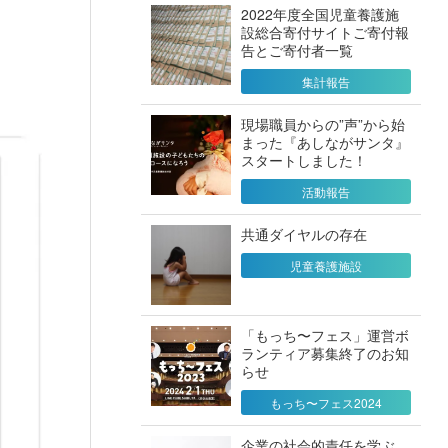
2022年度全国児童養護施
設総合寄付サイトご寄付報
告とご寄付者一覧
集計報告
現場職員からの”声”から始
まった『あしながサンタ』
スタートしました！
活動報告
共通ダイヤルの存在
児童養護施設
「もっち〜フェス」運営ボ
ランティア募集終了のお知
らせ
もっち〜フェス2024
企業の社会的責任を学ぶ、