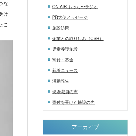
つな
ON AIR もっち〜ラジオ
受け
PR大使メッセージ
たこ
施設訪問
企業との取り組み（CSR）
児童養護施設
寄付・募金
新着ニュース
活動報告
現場職員の声
寄付を受けた施設の声
アーカイブ