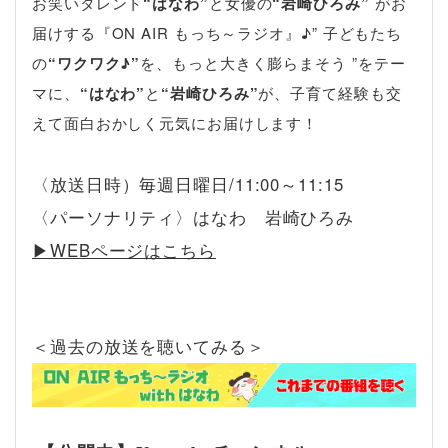
お笑いタレント
“はなわ”
と女優の
“岩崎ひろみ”
がお
届けする『ON AIR もっち～ラジオ』♪” 子どもたち
の
“ワクワク♪”
を、もっと大きく膨らまそう ”をテー
マに、
“はなわ”
と
“岩崎ひろみ”
が、子育て経験も交
えて面白おかしく元気にお届けします！
〈放送日時）毎週日曜日/11:00～11:15
〈パーソナリティ〉はなわ 岩崎ひろみ
▶︎WEBページはこちら
＜過去の放送を聴いてみる＞