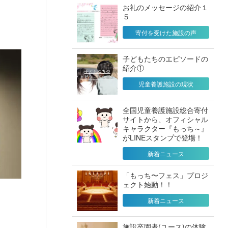
お礼のメッセージの紹介１
５
寄付を受けた施設の声
子どもたちのエピソードの
紹介①
児童養護施設の現状
全国児童養護施設総合寄付
サイトから、オフィシャル
キャラクター『もっち～』
がLINEスタンプで登場！
新着ニュース
「もっち〜フェス」プロジ
ェクト始動！！
新着ニュース
施設卒園者(ユース)の体験