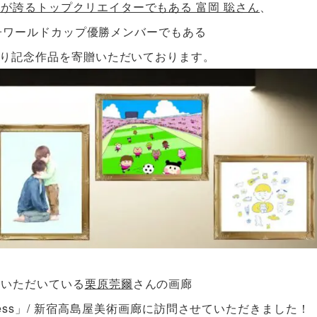
が誇るトップクリエイターでもある 富岡 聡さん
、
 女子ワールドカップ優勝メンバーでもある
より記念作品を寄贈いただいております。
ていただいている
栗原莞爾
さんの画廊
hungness」/ 新宿高島屋美術画廊
に訪問させていただきました！