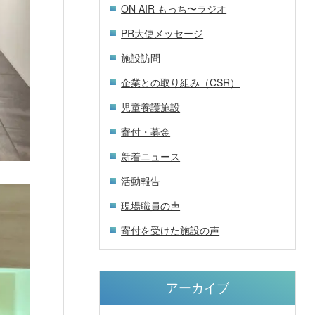
ON AIR もっち〜ラジオ
PR大使メッセージ
施設訪問
企業との取り組み（CSR）
児童養護施設
寄付・募金
新着ニュース
活動報告
現場職員の声
寄付を受けた施設の声
アーカイブ