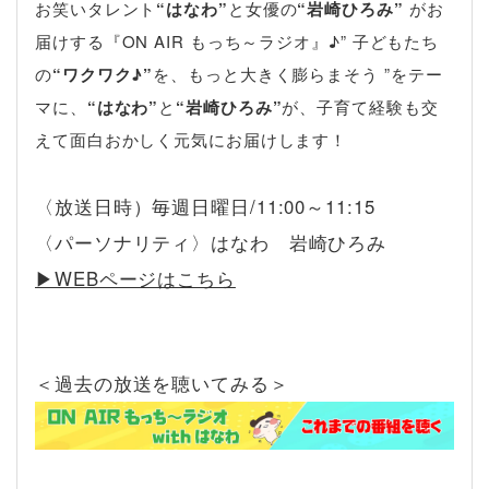
お笑いタレント
“はなわ”
と女優の
“岩崎ひろみ”
がお
届けする『ON AIR もっち～ラジオ』♪” 子どもたち
の
“ワクワク♪”
を、もっと大きく膨らまそう ”をテー
マに、
“はなわ”
と
“岩崎ひろみ”
が、子育て経験も交
えて面白おかしく元気にお届けします！
〈放送日時）毎週日曜日/11:00～11:15
〈パーソナリティ〉はなわ 岩崎ひろみ
▶︎WEBページはこちら
＜過去の放送を聴いてみる＞