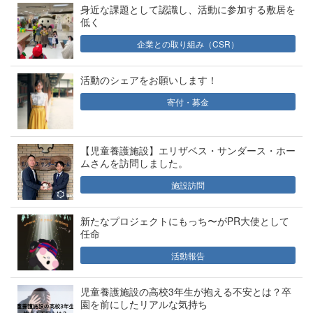
身近な課題として認識し、活動に参加する敷居を
低く
企業との取り組み（CSR）
活動のシェアをお願いします！
寄付・募金
【児童養護施設】エリザベス・サンダース・ホー
ムさんを訪問しました。
施設訪問
新たなプロジェクトにもっち〜がPR大使として
任命
活動報告
児童養護施設の高校3年生が抱える不安とは？卒
園を前にしたリアルな気持ち