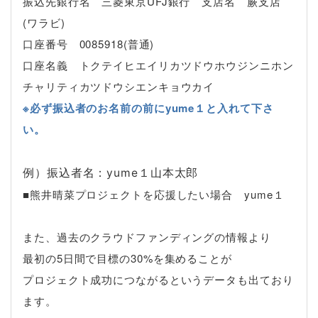
振込先銀行名 三菱東京UFJ銀行 支店名 蕨支店
(ワラビ)
口座番号 0085918(普通)
口座名義 トクテイヒエイリカツドウホウジンニホン
チャリティカツドウシエンキョウカイ
※必ず振込者のお名前の前にyume１と入れて下さ
い。
例）振込者名：yume１山本太郎
■熊井晴菜プロジェクトを応援したい場合 yume１
また、過去のクラウドファンディングの情報より
最初の5日間で目標の30%を集めることが
プロジェクト成功につながるというデータも出ており
ます。