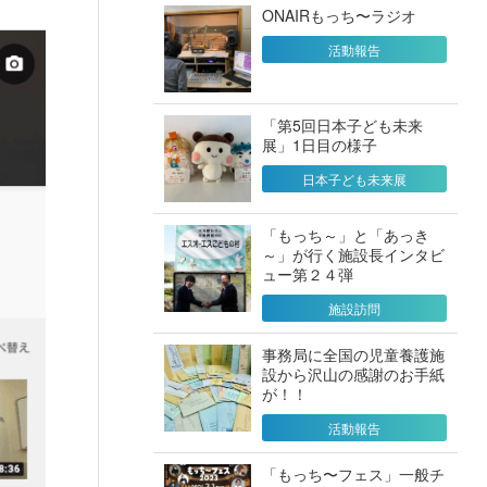
ONAIRもっち〜ラジオ
活動報告
「第5回日本子ども未来
展」1日目の様子
日本子ども未来展
「もっち～」と「あっき
～」が行く施設長インタビ
ュー第２４弾
施設訪問
事務局に全国の児童養護施
設から沢山の感謝のお手紙
が！！
活動報告
「もっち〜フェス」一般チ