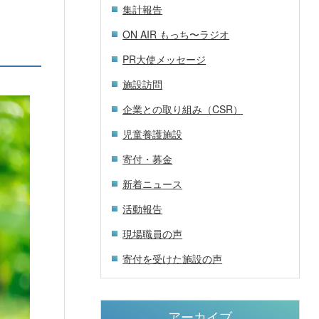
集計報告
ON AIR もっち〜ラジオ
PR大使メッセージ
施設訪問
企業との取り組み（CSR）
児童養護施設
寄付・募金
新着ニュース
活動報告
現場職員の声
寄付を受けた施設の声
アーカイブ