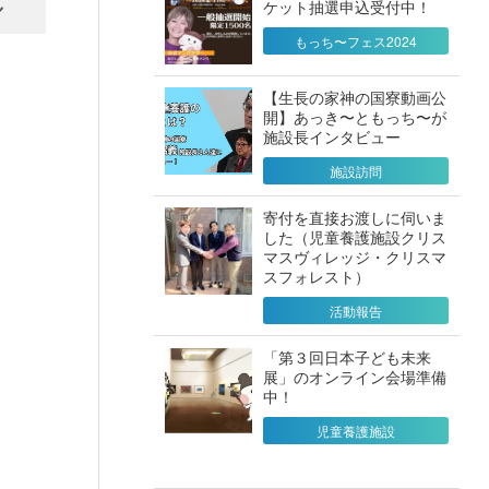
ケット抽選申込受付中！
もっち〜フェス2024
【生長の家神の国寮動画公
開】あっき〜ともっち〜が
施設長インタビュー
施設訪問
寄付を直接お渡しに伺いま
した（児童養護施設クリス
マスヴィレッジ・クリスマ
スフォレスト）
活動報告
「第３回日本子ども未来
展」のオンライン会場準備
中！
児童養護施設