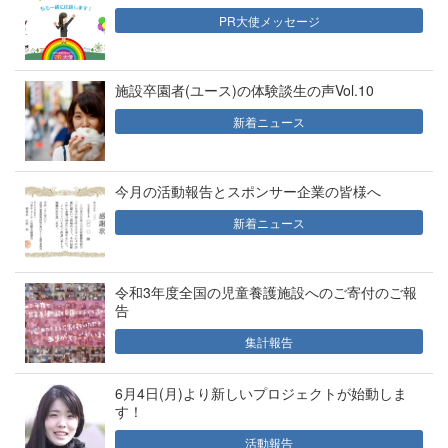
PR大使メッセージ
施設卒園者(ユース)の体験談生の声Vol.10
新着ニュース
今月の活動報告とスポンサー企業の皆様へ
新着ニュース
令和3年度全国の児童養護施設へのご寄付のご報
告
集計報告
6月4日(月)より新しいプロジェクトが始動しま
す！
活動報告