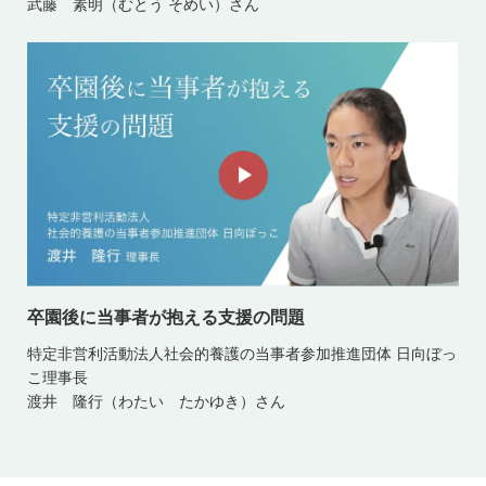
武藤 素明（むとう そめい）さん
卒園後に当事者が抱える支援の問題
特定非営利活動法人社会的養護の当事者参加推進団体 日向ぼっ
こ理事長
渡井 隆行（わたい たかゆき）さん