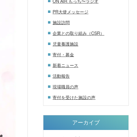
ON AIR もっち〜ラジオ
PR大使メッセージ
施設訪問
企業との取り組み（CSR）
児童養護施設
寄付・募金
新着ニュース
活動報告
現場職員の声
寄付を受けた施設の声
アーカイブ