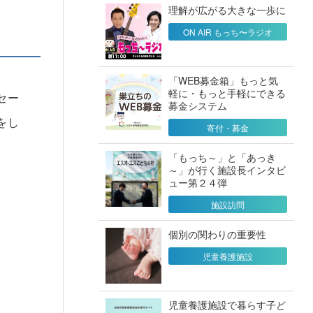
理解が広がる大きな一歩に
ON AIR もっち〜ラジオ
「WEB募金箱」もっと気
軽に・もっと手軽にできる
セー
募金システム
をし
寄付・募金
「もっち～」と「あっき
～」が行く施設長インタビ
ュー第２４弾
施設訪問
個別の関わりの重要性
児童養護施設
児童養護施設で暮らす子ど