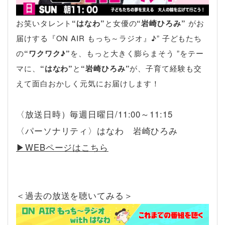
お笑いタレント
“はなわ”
と女優の
“岩崎ひろみ”
がお
届けする『ON AIR もっち～ラジオ』♪” 子どもたち
の
“ワクワク♪”
を、もっと大きく膨らまそう ”をテー
マに、
“はなわ”
と
“岩崎ひろみ”
が、子育て経験も交
えて面白おかしく元気にお届けします！
〈放送日時）毎週日曜日/11:00～11:15
〈パーソナリティ〉はなわ 岩崎ひろみ
▶︎WEBページはこちら
＜過去の放送を聴いてみる＞