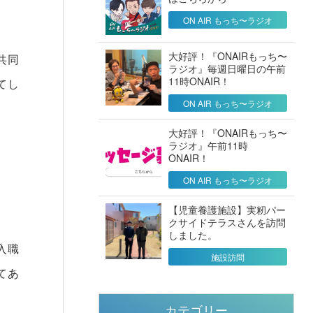
ON AIR もっち〜ラジオ
大好評！『ONAIRもっち〜
共同
ラジオ』毎週日曜日の午前
11時ONAIR！
てし
ON AIR もっち〜ラジオ
大好評！『ONAIRもっち〜
ラジオ』午前11時
ONAIR！
ON AIR もっち〜ラジオ
【児童養護施設】実籾パー
クサイドテラスさんを訪問
しました。
入職
施設訪問
てあ
カテゴリー