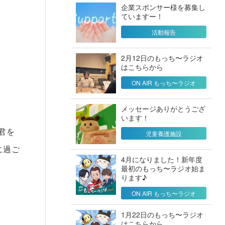
企業スポンサー様を募集し
ていますー！
活動報告
2月12日のもっち〜ラジオ
はこちらから
ON AIR もっち〜ラジオ
メッセージありがとうござ
います！
君を
児童養護施設
に過ご
4月になりました！新年度
最初のもっち〜ラジオ始ま
ります♪
ON AIR もっち〜ラジオ
1月22日のもっち〜ラジオ
はこちらから