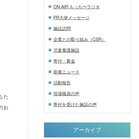
ON AIR もっち〜ラジオ
PR大使メッセージ
施設訪問
企業との取り組み（CSR）
児童養護施設
寄付・募金
新着ニュース
活動報告
現場職員の声
もた
寄付を受けた施設の声
のお
アーカイブ