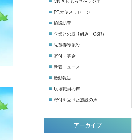
ON AIR もっち〜ラジオ
PR大使メッセージ
施設訪問
企業との取り組み（CSR）
児童養護施設
寄付・募金
新着ニュース
活動報告
現場職員の声
寄付を受けた施設の声
アーカイブ