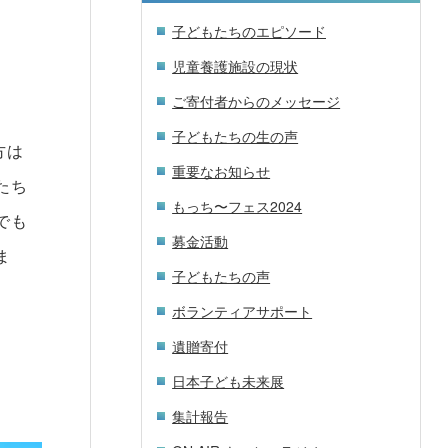
子どもたちのエピソード
児童養護施設の現状
ご寄付者からのメッセージ
子どもたちの生の声
方は
重要なお知らせ
たち
もっち〜フェス2024
でも
募金活動
ま
子どもたちの声
ボランティアサポート
遺贈寄付
日本子ども未来展
集計報告