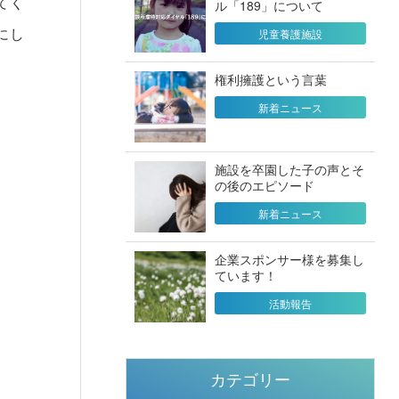
てく
ル「189」について
にし
児童養護施設
権利擁護という言葉
新着ニュース
施設を卒園した子の声とそ
の後のエピソード
新着ニュース
企業スポンサー様を募集し
ています！
活動報告
カテゴリー