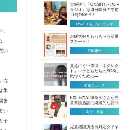
大好評！『ONAIRもっち〜
ラジオ』毎週日曜日の午前
11時ONAIR！
ON AIR もっち〜ラジオ
い、
お餅大好きもっち〜も活動
た
スタート！
買い
活動報告
見えにくい虐待「ネグレク
ト」―子どもたちのSOSに
気づくために―
。な
新着ニュース
は集
EXILEのATSUSHIさんが児
溜ま
童養護施設に継続的な訪問
てい
寄付・募金
る子
児童相談所虐待対応ダイヤ