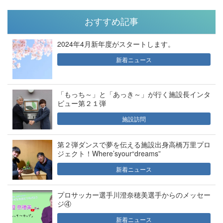
おすすめ記事
2024年4月新年度がスタートします。
新着ニュース
「もっち～」と「あっき～」が行く施設長インタ
ビュー第２１弾
施設訪問
第２弾ダンスで夢を伝える施設出身高橋万里プロ
ジェクト！Where’syour“dreams”
新着ニュース
プロサッカー選手川澄奈穂美選手からのメッセー
ジ④
新着ニュース