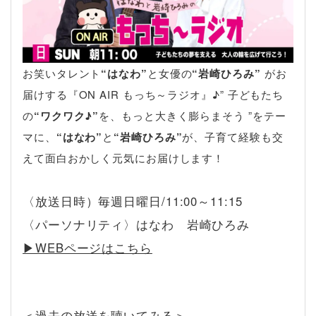
お笑いタレント
“はなわ”
と女優の
“岩崎ひろみ”
がお
届けする『ON AIR もっち～ラジオ』♪” 子どもたち
の
“ワクワク♪”
を、もっと大きく膨らまそう ”をテー
マに、
“はなわ”
と
“岩崎ひろみ”
が、子育て経験も交
えて面白おかしく元気にお届けします！
〈放送日時）毎週日曜日/11:00～11:15
〈パーソナリティ〉はなわ 岩崎ひろみ
▶︎WEBページはこちら
＜過去の放送を聴いてみる＞