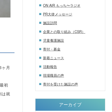
ON AIR もっち〜ラジオ
PR大使メッセージ
施設訪問
企業との取り組み（CSR）
児童養護施設
寄付・募金
新着ニュース
活動報告
3ヶ月
現場職員の声
寄付を受けた施設の声
が最初
割は就
アーカイブ