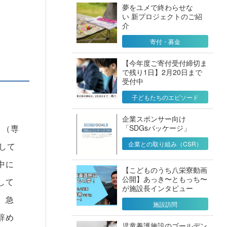
夢をユメで終わらせな
い 新プロジェクトのご紹
介
寄付・募金
【今年度ご寄付受付締切ま
で残り1日】2月20日まで
受付中
子どもたちのエピソード
企業スポンサー向け
「SDGsパッケージ」
。（専
企業との取り組み（CSR）
して
中に
【こどものうち八栄寮動画
公開】あっき〜ともっち〜
して
が施設長インタビュー
、急
施設訪問
辞め
児童養護施設のゴールデン