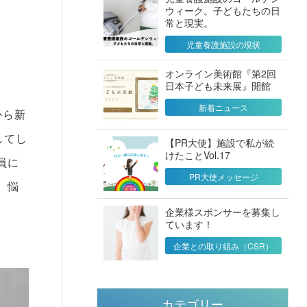
ウィーク。子どもたちの日
常と現実。
児童養護施設の現状
オンライン美術館『第2回
日本子ども未来展』開館
新着ニュース
から新
してし
【PR大使】施設で私が続
けたことVol.17
員に
PR大使メッセージ
、悩
企業様スポンサーを募集し
ています！
企業との取り組み（CSR）
カテゴリー