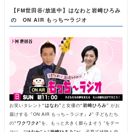
【FM世田谷/放送中】はなわと岩崎ひろみ
の ON AIR もっち〜ラジオ
お笑いタレント
“はなわ”
と女優の
“岩崎ひろみ”
がお
届けする『ON AIR もっち～ラジオ』♪” 子どもたち
の
“ワクワク♪”
を、もっと大きく膨らまそう ”をテー
マに、
“はなわ”
と
“岩崎ひろみ”
が、子育て経験も交