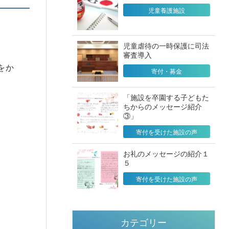
児童養護施設
児童虐待の一時保護に司法
審査導入
をか
寄付・募金
「施設を卒園する子どもた
ちからのメッセージ紹介
③」
寄付を受けた施設の声
お礼のメッセージの紹介１
５
寄付を受けた施設の声
カテゴリー