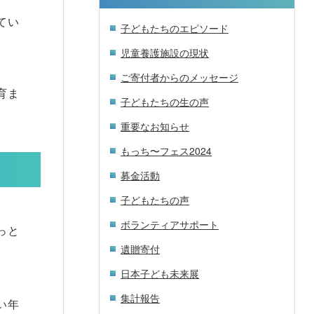
てい
子どもたちのエピソード
児童養護施設の現状
ご寄付者からのメッセージ
育ま
子どもたちの生の声
重要なお知らせ
もっち〜フェス2024
募金活動
子どもたちの声
ボランティアサポート
っと
遺贈寄付
日本子ども未来展
集計報告
い年