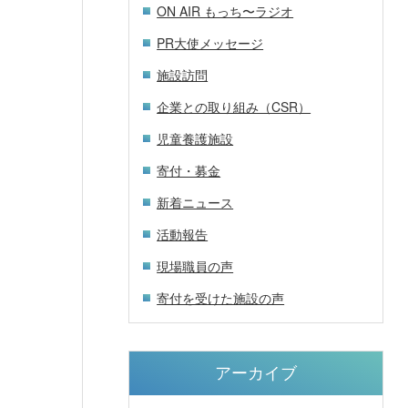
ON AIR もっち〜ラジオ
PR大使メッセージ
施設訪問
企業との取り組み（CSR）
児童養護施設
寄付・募金
新着ニュース
活動報告
現場職員の声
寄付を受けた施設の声
アーカイブ