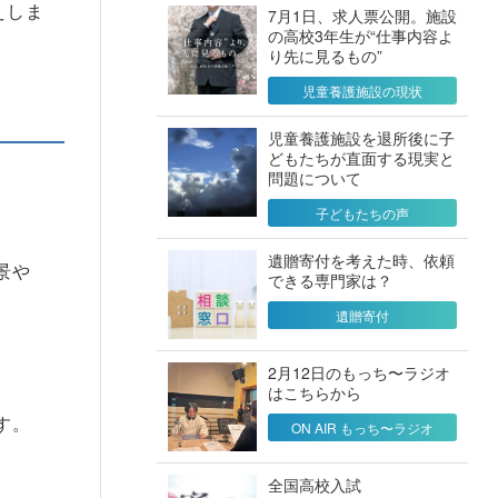
えしま
7月1日、求人票公開。施設
の高校3年生が“仕事内容よ
り先に見るもの”
児童養護施設の現状
児童養護施設を退所後に子
どもたちが直面する現実と
問題について
子どもたちの声
遺贈寄付を考えた時、依頼
景や
できる専門家は？
遺贈寄付
2月12日のもっち〜ラジオ
はこちらから
す。
ON AIR もっち〜ラジオ
全国高校入試