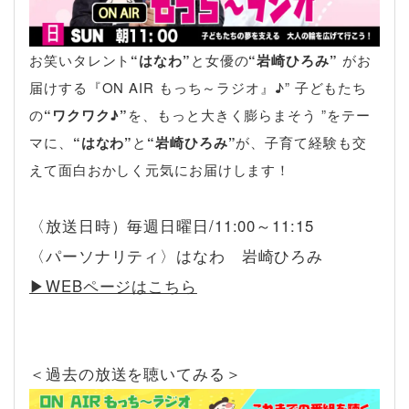
お笑いタレント
“はなわ”
と女優の
“岩崎ひろみ”
がお
届けする『ON AIR もっち～ラジオ』♪” 子どもたち
の
“ワクワク♪”
を、もっと大きく膨らまそう ”をテー
マに、
“はなわ”
と
“岩崎ひろみ”
が、子育て経験も交
えて面白おかしく元気にお届けします！
〈放送日時）毎週日曜日/11:00～11:15
〈パーソナリティ〉はなわ 岩崎ひろみ
▶︎WEBページはこちら
＜過去の放送を聴いてみる＞