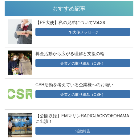
おすすめ記事
【PR大使】私の兄弟についてVol.28
PR大使メッセージ
募金活動から広がる理解と支援の輪
企業との取り組み（CSR）
CSR活動を考えている企業様へのお願い
企業との取り組み（CSR）
【公開収録】FMマリンRADIOJACKYOKOHAMA
に出演！
活動報告