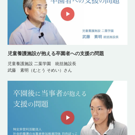
児童養護施設が抱える卒園者への支援の問題
児童養護施設 二葉学園 統括施設長
武藤 素明（むとう そめい）さん