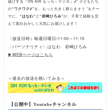
届けする『ON AIR もっち～ラジオ』♪” 子どもたち
の
“ワクワク♪”
を、もっと大きく膨らまそう ”をテー
マに、
“はなわ”
と
“岩崎ひろみ”
が、子育て経験も交
えて面白おかしく元気にお届けします！
〈放送日時）毎週日曜日/11:00～11:15
〈パーソナリティ〉はなわ 岩崎ひろみ
▶︎WEBページはこちら
＜過去の放送を聴いてみる＞
【公開中】Youtubeチャンネル