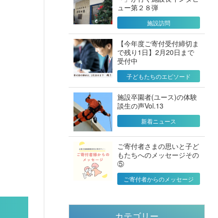
ュー第２８弾
施設訪問
【今年度ご寄付受付締切ま
で残り1日】2月20日まで
受付中
子どもたちのエピソード
施設卒園者(ユース)の体験
談生の声Vol.13
新着ニュース
ご寄付者さまの思いと子ど
もたちへのメッセージその
⑤
ご寄付者からのメッセージ
カテゴリー