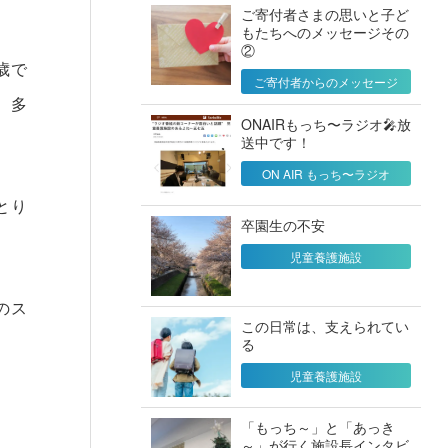
。
ご寄付者さまの思いと子ど
もたちへのメッセージその
②
歳で
ご寄付者からのメッセージ
、多
ONAIRもっち〜ラジオ🎤放
送中です！
ON AIR もっち〜ラジオ
とり
卒園生の不安
児童養護施設
のス
この日常は、支えられてい
る
児童養護施設
「もっち～」と「あっき
～」が行く施設長インタビ