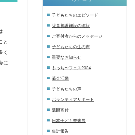
子どもたちのエピソード
児童養護施設の現状
は
ご寄付者からのメッセージ
こと
子どもたちの生の声
多く
重要なお知らせ
会に
もっち〜フェス2024
募金活動
子どもたちの声
ボランティアサポート
遺贈寄付
日本子ども未来展
集計報告