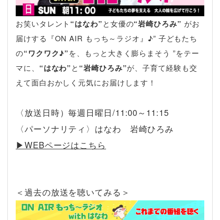
お笑いタレント
“はなわ”
と女優の
“岩崎ひろみ”
がお
届けする『ON AIR もっち～ラジオ』♪” 子どもたち
の
“ワクワク♪”
を、もっと大きく膨らまそう ”をテー
マに、
“はなわ”
と
“岩崎ひろみ”
が、子育て経験も交
えて面白おかしく元気にお届けします！
〈放送日時）毎週日曜日/11:00～11:15
〈パーソナリティ〉はなわ 岩崎ひろみ
▶︎WEBページはこちら
＜過去の放送を聴いてみる＞