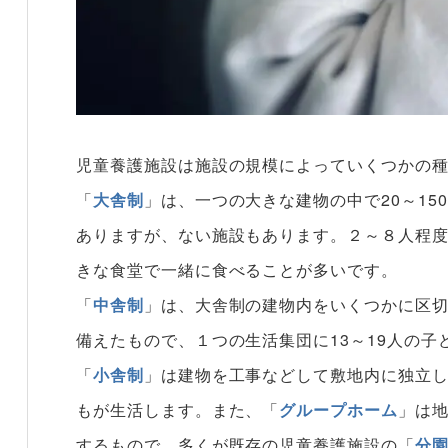
児童養護施設は施設の規模によっていくつかの
「
大舎制
」は、一つの大きな建物の中で20～1
ありますが、ない施設もあります。２～８人程
きな食堂で一緒に食べることが多いです。
「
中舎制
」は、大舎制の建物内をいくつかに区
備えたもので、１つの生活集団に13～19人の子
「
小舎制
」は建物を工事などして敷地内に独立し
もが生活します。また、「
グループホーム
」は
するもので、多くが既存の児童養護施設の「
分