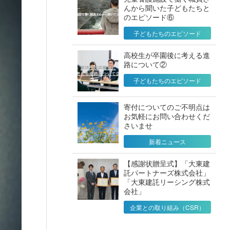
んから聞いた子どもたちと
のエピソード⑥
子どもたちのエピソード
高校生が卒園後に考える進
路について②
子どもたちのエピソード
寄付についてのご不明点は
お気軽にお問い合わせくだ
さいませ
新着ニュース
【感謝状贈呈式】「大東建
託パートナーズ株式会社」
「大東建託リーシング株式
会社」
企業との取り組み（CSR）