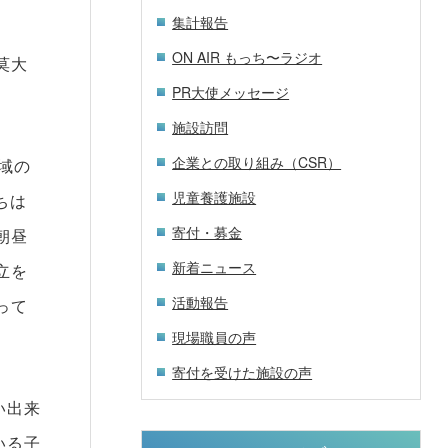
集計報告
ON AIR もっち〜ラジオ
莫大
PR大使メッセージ
施設訪問
企業との取り組み（CSR）
域の
児童養護施設
ちは
寄付・募金
朝昼
新着ニュース
立を
活動報告
って
現場職員の声
寄付を受けた施設の声
い出来
いる子