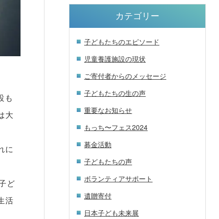
カテゴリー
子どもたちのエピソード
児童養護施設の現状
ご寄付者からのメッセージ
子どもたちの生の声
設も
重要なお知らせ
は大
もっち〜フェス2024
募金活動
れに
子どもたちの声
ボランティアサポート
子ど
遺贈寄付
生活
日本子ども未来展