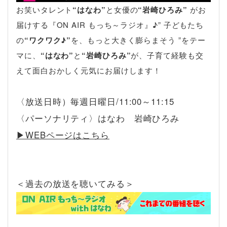
お笑いタレント
“はなわ”
と女優の
“岩崎ひろみ”
がお
届けする『ON AIR もっち～ラジオ』♪” 子どもたち
の
“ワクワク♪”
を、もっと大きく膨らまそう ”をテー
マに、
“はなわ”
と
“岩崎ひろみ”
が、子育て経験も交
えて面白おかしく元気にお届けします！
〈放送日時）毎週日曜日/11:00～11:15
〈パーソナリティ〉はなわ 岩崎ひろみ
▶︎WEBページはこちら
＜過去の放送を聴いてみる＞