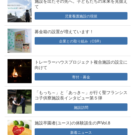
施設を出たその先へ。子どもたちの未来を見据え
て
児童養護施設の現状
募金箱の設置が増えています！
企業との取り組み（CSR）
トレーラーハウスプロジェクト複合施設の設立に
向けて
寄付・募金
「もっち～」と「あっき～」が行く聖フランシス
コ子供寮施設長インタビュー第５弾
施設訪問
施設卒園者(ユース)の体験談生の声Vol.8
新着ニュース