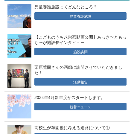
児童養護施設ってどんなところ？
児童養護施設
【こどものうち八栄寮動画公開】あっき〜ともっ
ち〜が施設長インタビュー
施設訪問
栗原莞爾さんの画廊に訪問させていただきまし
た！
活動報告
2024年4月新年度がスタートします。
新着ニュース
高校生が卒園後に考える進路について①