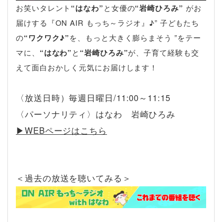
お笑いタレント
“はなわ”
と女優の
“岩崎ひろみ”
がお
届けする『ON AIR もっち～ラジオ』♪” 子どもたち
の
“ワクワク♪”
を、もっと大きく膨らまそう ”をテー
マに、
“はなわ”
と
“岩崎ひろみ”
が、子育て経験も交
えて面白おかしく元気にお届けします！
〈放送日時）毎週日曜日/11:00～11:15
〈パーソナリティ〉はなわ 岩崎ひろみ
▶︎WEBページはこちら
＜過去の放送を聴いてみる＞