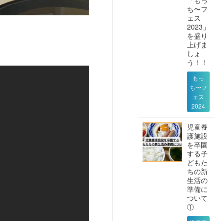
ち〜フ
ェス
2023」
を盛り
上げま
しょ
う！！
もっ
ち〜フ
ェス
2024
児童養
護施設
を卒園
する子
どもた
ちの新
生活の
準備に
ついて
①