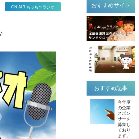
おすすめサイト
ON AIR もっち〜ラジオ
♪
おすすめ記事
今年度
の企業
スポン
サーを
募集し
ており
ます。