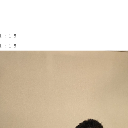
１：１５
１：１５