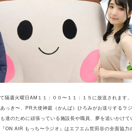
谷にて隔週火曜日AM１１：００〜１１：１５に放送されます
あっき〜、PR大使神庭（かんば）ひろみがお送りするラ
も達のために頑張っている施設長や職員、夢を追いかけて
ON AIR もっち〜ラジオ』はエフエム世田谷の全面協