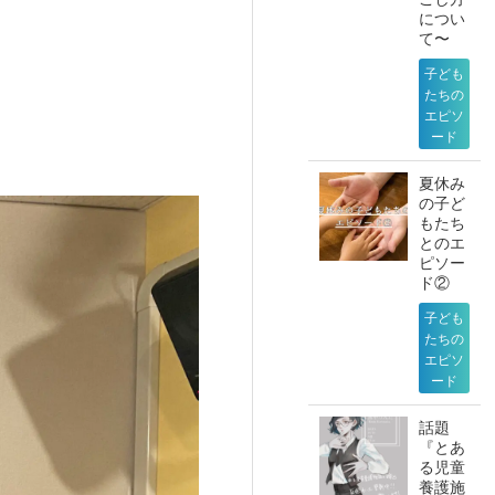
につい
て〜
子ども
たちの
エピソ
ード
夏休み
の子ど
もたち
とのエ
ピソー
ド②
子ども
たちの
エピソ
ード
話題
『とあ
る児童
養護施