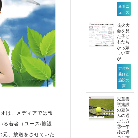
新着ニ
ュース
花火大
会を見
た子ど
もたち
から嬉
しい声
が
寄付を
受けた
施設の
声
児童養
。
護施設
の夏休
ジオは、メディアでは報
みの過
ごし方
いる若者（ユース/施設
②〜午
後の過
力の元、放送をさせていた
ごし方