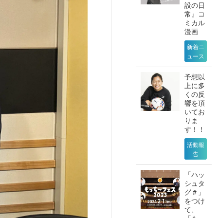
設の日
常』コ
ミカル
漫画
新着ニ
ュース
予想以
上に多
くの反
響を頂
いてお
りま
す！！
活動報
告
「ハッ
シュタ
グ＃」
をつけ
て、
「もっ