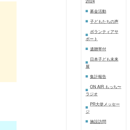
2024
募金活動
子どもたちの声
ボランティアサ
ポート
遺贈寄付
日本子ども未来
展
集計報告
ON AIR もっち〜
ラジオ
PR大使メッセー
ジ
施設訪問