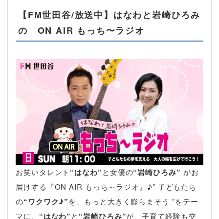
【FM世田谷/放送中】はなわと岩崎ひろみ
の ON AIR もっち〜ラジオ
お笑いタレント
“はなわ”
と女優の
“岩崎ひろみ”
がお
届けする『ON AIR もっち～ラジオ』♪” 子どもたち
の
“ワクワク♪”
を、もっと大きく膨らまそう ”をテー
マに、
“はなわ”
と
“岩崎ひろみ”
が、子育て経験も交