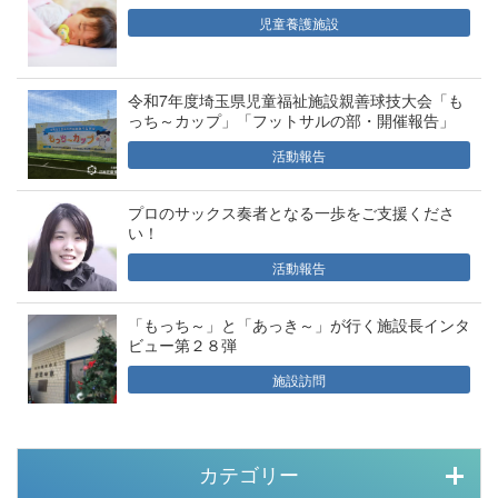
児童養護施設
令和7年度埼玉県児童福祉施設親善球技大会「も
っち～カップ」「フットサルの部・開催報告」
活動報告
プロのサックス奏者となる一歩をご支援くださ
い！
活動報告
「もっち～」と「あっき～」が行く施設長インタ
ビュー第２８弾
施設訪問
カテゴリー