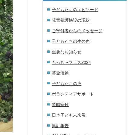
子どもたちのエピソード
児童養護施設の現状
ご寄付者からのメッセージ
子どもたちの生の声
重要なお知らせ
もっち〜フェス2024
募金活動
子どもたちの声
ボランティアサポート
遺贈寄付
日本子ども未来展
集計報告