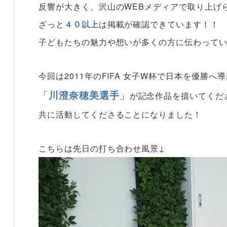
反響が大きく、沢山のWEBメディアで取り上げ
ざっと
４０以上
は掲載が確認できています！！
子どもたちの魅力や想いが多くの方に伝わって
今回は2011年のFIFA 女子W杯で日本を優勝
「
川澄奈穂美選手
」
が記念作品を描いてくだ
共に活動してくださることになりました！
こちらは先日の打ち合わせ風景↓