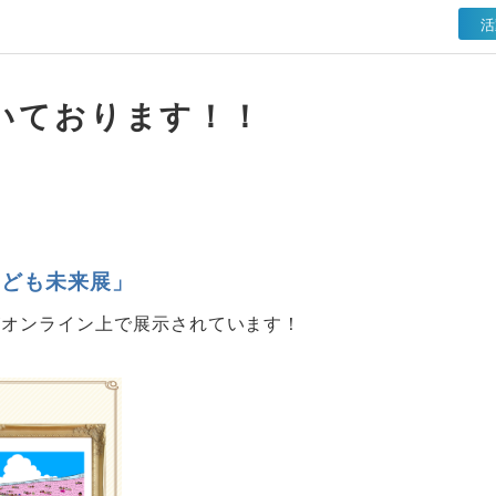
活
いております！！
子ども未来展」
がオンライン上で展示されています！