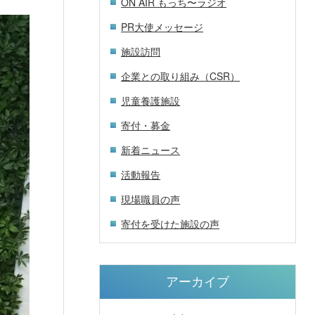
ON AIR もっち〜ラジオ
PR大使メッセージ
施設訪問
企業との取り組み（CSR）
児童養護施設
寄付・募金
新着ニュース
活動報告
現場職員の声
寄付を受けた施設の声
アーカイブ