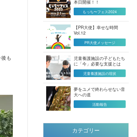
本日開催！！
もっち〜フェス2024
【PR大使】幸せな時間
Vol.12
PR大使メッセージ
今後も
児童養護施設の子どもたち
に「今」必要な支援とは
児童養護施設の現状
夢をユメで終わらせない音
大への道
活動報告
カテゴリー