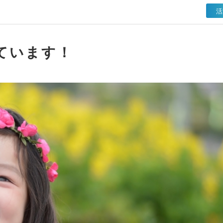
活
ています！