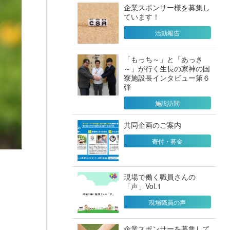
企業スポンサー様を募集し
ています！
活動報告
「もっち～」と「あっき
～」が行く生長の家神の国
寮施設長インタビュー第６
弾
施設訪問
共同企画のご案内
寄付・募金
現場で働く職員さんの
「声」Vol.1
現場職員の声
企業スポンサーを募集して