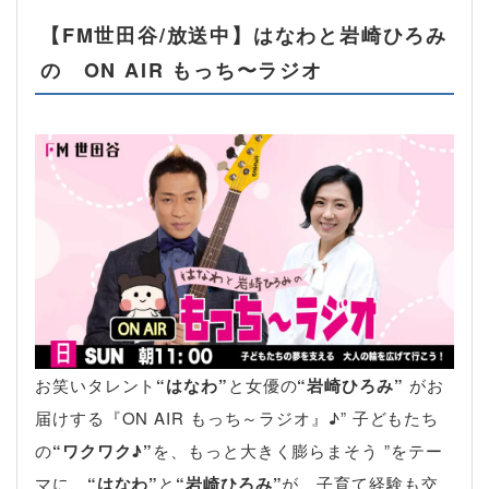
【FM世田谷/放送中】はなわと岩崎ひろみ
の ON AIR もっち〜ラジオ
お笑いタレント
“はなわ”
と女優の
“岩崎ひろみ”
がお
届けする『ON AIR もっち～ラジオ』♪” 子どもたち
の
“ワクワク♪”
を、もっと大きく膨らまそう ”をテー
マに、
“はなわ”
と
“岩崎ひろみ”
が、子育て経験も交