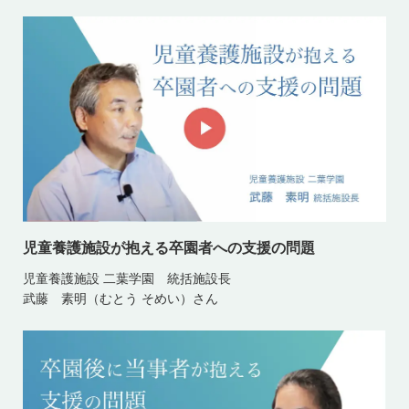
児童養護施設が抱える卒園者への支援の問題
児童養護施設 二葉学園 統括施設長
武藤 素明（むとう そめい）さん