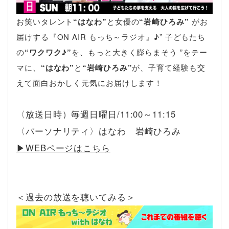
お笑いタレント
“はなわ”
と女優の
“岩崎ひろみ”
がお
届けする『ON AIR もっち～ラジオ』♪” 子どもたち
の
“ワクワク♪”
を、もっと大きく膨らまそう ”をテー
マに、
“はなわ”
と
“岩崎ひろみ”
が、子育て経験も交
えて面白おかしく元気にお届けします！
〈放送日時）毎週日曜日/11:00～11:15
〈パーソナリティ〉はなわ 岩崎ひろみ
▶︎WEBページはこちら
＜過去の放送を聴いてみる＞