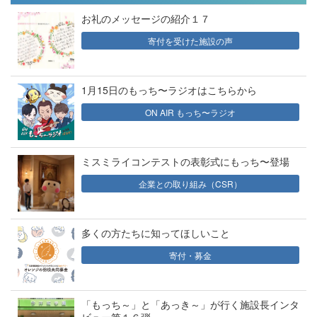
お礼のメッセージの紹介１７
寄付を受けた施設の声
1月15日のもっち〜ラジオはこちらから
ON AIR もっち〜ラジオ
ミスミライコンテストの表彰式にもっち〜登場
企業との取り組み（CSR）
多くの方たちに知ってほしいこと
寄付・募金
「もっち～」と「あっき～」が行く施設長インタ
ビュー第１６弾