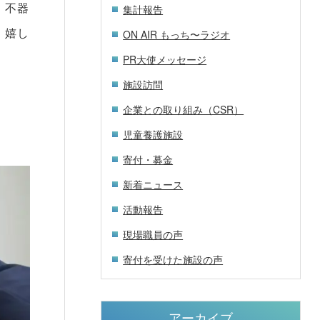
。不器
集計報告
、嬉し
ON AIR もっち〜ラジオ
PR大使メッセージ
施設訪問
企業との取り組み（CSR）
。
児童養護施設
寄付・募金
新着ニュース
活動報告
現場職員の声
寄付を受けた施設の声
アーカイブ