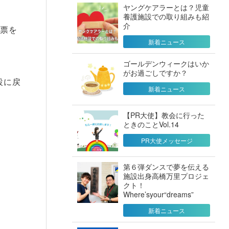
ヤングケアラーとは？児童
養護施設での取り組みも紹
介
人票を
新着ニュース
ゴールデンウィークはいか
がお過ごしですか？
設に戻
新着ニュース
【PR大使】教会に行った
ときのことVol.14
PR大使メッセージ
第６弾ダンスで夢を伝える
施設出身高橋万里プロジェ
クト！
Where’syour“dreams”
新着ニュース