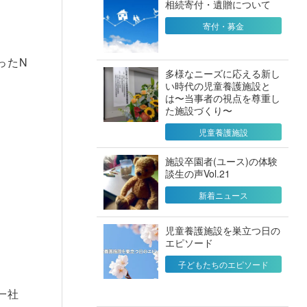
相続寄付・遺贈について
寄付・募金
ったN
多様なニーズに応える新し
い時代の児童養護施設と
は〜当事者の視点を尊重し
た施設づくり〜
児童養護施設
施設卒園者(ユース)の体験
談生の声Vol.21
新着ニュース
児童養護施設を巣立つ日の
エピソード
子どもたちのエピソード
一社