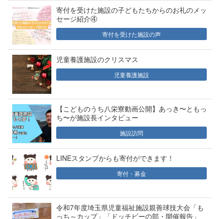
寄付を受けた施設の子どもたちからのお礼のメッ
セージ紹介④
寄付を受けた施設の声
児童養護施設のクリスマス
児童養護施設
【こどものうち八栄寮動画公開】あっき〜ともっ
ち〜が施設長インタビュー
施設訪問
LINEスタンプからも寄付ができます！
寄付・募金
令和7年度埼玉県児童福祉施設親善球技大会「も
っち～カップ」「ドッチビーの部・開催報告」