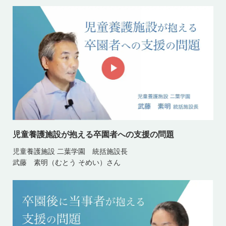
児童養護施設が抱える卒園者への支援の問題
児童養護施設 二葉学園 統括施設長
武藤 素明（むとう そめい）さん