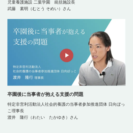
児童養護施設 二葉学園 統括施設長
武藤 素明（むとう そめい）さん
卒園後に当事者が抱える支援の問題
特定非営利活動法人社会的養護の当事者参加推進団体 日向ぼっ
こ理事長
渡井 隆行（わたい たかゆき）さん