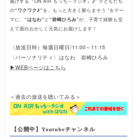
届けする『ON AIR もっち～ラジオ』♪” 子どもたち
の
“ワクワク♪”
を、もっと大きく膨らまそう ”をテー
マに、
“はなわ”
と
“岩崎ひろみ”
が、子育て経験も交
えて面白おかしく元気にお届けします！
〈放送日時）毎週日曜日/11:00～11:15
〈パーソナリティ〉はなわ 岩崎ひろみ
▶︎WEBページはこちら
＜過去の放送を聴いてみる＞
【公開中】Youtubeチャンネル