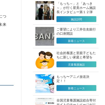
「もっち～」と「あっき
～」が行く星美ホーム施設
長インタビュー第１２弾
につ
施設訪問
未来
ご要望により三井住友銀行
の口座開設
新着ニュース
社会的養護と里親子どもた
ちに新しい家庭と希望を
児童養護施設
もっち〜アニメ放送決
定！！
新着ニュース
全国児童養護施設総合寄付
サイトのホームページがリ