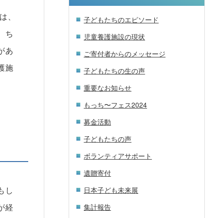
は、
子どもたちのエピソード
、ち
児童養護施設の現状
があ
ご寄付者からのメッセージ
護施
子どもたちの生の声
重要なお知らせ
もっち〜フェス2024
募金活動
子どもたちの声
ボランティアサポート
遺贈寄付
もし
日本子ども未来展
が経
集計報告