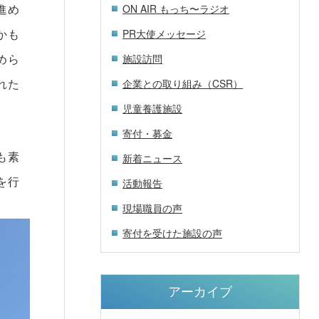
進め
ON AIR もっち〜ラジオ
かも
PR大使メッセージ
めら
施設訪問
れた
企業との取り組み（CSR）
児童養護施設
寄付・募金
も素
新着ニュース
を行
活動報告
現場職員の声
寄付を受けた施設の声
アーカイブ