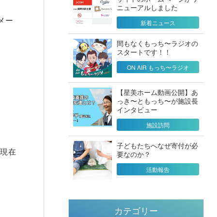
ニューアルしました
メー
新着ニュース
。
間もなくもっち〜ラジオの
スタートです！！
ON AIR もっち〜ラジオ
【星美ホーム動画公開】あ
っき〜ともっち〜が施設長
インタビュー
施設訪問
。
子どもたちへなぜ寄付が必
、現在
要なのか？
活動報告
カテゴリー