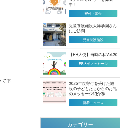
中！
寄付・募金
児童養護施設大洋学園さん
にご訪問
児童養護施設
【PR大使】当時の私Vol.20
PR大使メッセージ
いて下
2025年度寄付を受けた施
設の子どもたちからのお礼
のメッセージ紹介⑥
新着ニュース
カテゴリー