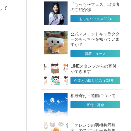
「もっち〜フェス」出演者
して
のご紹介④
もっち〜フェス2024
公式マスコットキャラクタ
ーのもっち〜を知っていま
すか？
新着ニュース
LINEスタンプからの寄付
ができます！
企業との取り組み（CSR）
相続寄付・遺贈について
寄付・募金
「オレンジの羽根共同募
金」のスポンサーを募集