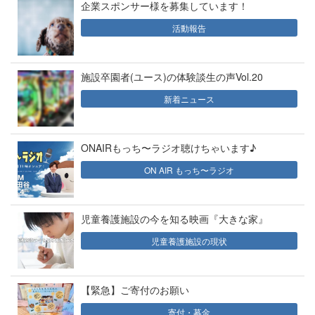
企業スポンサー様を募集しています！
活動報告
施設卒園者(ユース)の体験談生の声Vol.20
新着ニュース
ONAIRもっち〜ラジオ聴けちゃいます♪
ON AIR もっち〜ラジオ
児童養護施設の今を知る映画『大きな家』
児童養護施設の現状
【緊急】ご寄付のお願い
寄付・募金