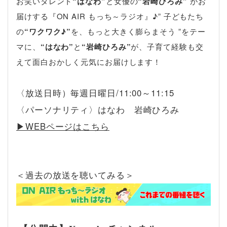
お笑いタレント
“はなわ”
と女優の
“岩崎ひろみ”
がお
届けする『ON AIR もっち～ラジオ』♪” 子どもたち
の
“ワクワク♪”
を、もっと大きく膨らまそう ”をテー
マに、
“はなわ”
と
“岩崎ひろみ”
が、子育て経験も交
えて面白おかしく元気にお届けします！
〈放送日時）毎週日曜日/11:00～11:15
〈パーソナリティ〉はなわ 岩崎ひろみ
▶︎WEBページはこちら
＜過去の放送を聴いてみる＞