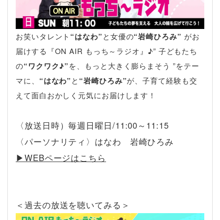
お笑いタレント
“はなわ”
と女優の
“岩崎ひろみ”
がお
届けする『ON AIR もっち～ラジオ』♪” 子どもたち
の
“ワクワク♪”
を、もっと大きく膨らまそう ”をテー
マに、
“はなわ”
と
“岩崎ひろみ”
が、子育て経験も交
えて面白おかしく元気にお届けします！
〈放送日時）毎週日曜日/11:00～11:15
〈パーソナリティ〉はなわ 岩崎ひろみ
▶︎WEBページはこちら
＜過去の放送を聴いてみる＞