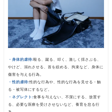
・身体的虐待:
殴る、蹴る、叩く、激しく揺さぶる、
やけど、溺れさせる、首を絞める、拘束など、身体に
傷害を与える行為。
・性的虐待:
性的な行為や、性的な行為を見せる・触
る・被写体にするなど。
・ネグレクト:
食事を与えない、不潔にする、放置す
る、必要な医療を受けさせないなど、養育を怠る行
為。