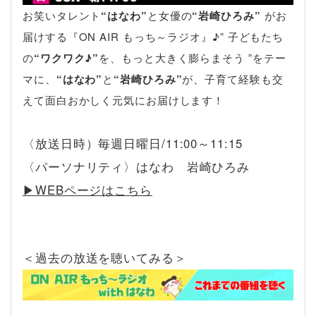
お笑いタレント
“はなわ”
と女優の
“岩崎ひろみ”
がお
届けする『ON AIR もっち～ラジオ』♪” 子どもたち
の
“ワクワク♪”
を、もっと大きく膨らまそう ”をテー
マに、
“はなわ”
と
“岩崎ひろみ”
が、子育て経験も交
えて面白おかしく元気にお届けします！
〈放送日時）毎週日曜日/11:00～11:15
〈パーソナリティ〉はなわ 岩崎ひろみ
▶︎WEBページはこちら
＜過去の放送を聴いてみる＞