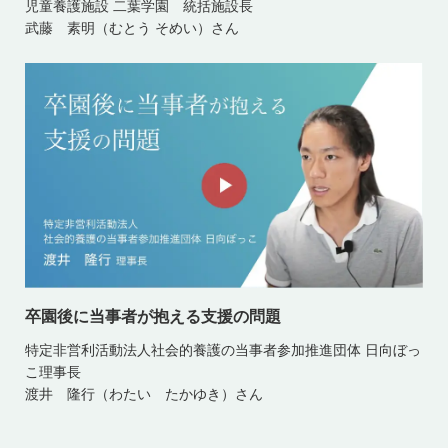
児童養護施設 二葉学園 統括施設長
武藤 素明（むとう そめい）さん
卒園後に当事者が抱える支援の問題
特定非営利活動法人社会的養護の当事者参加推進団体 日向ぼっ
こ理事長
渡井 隆行（わたい たかゆき）さん